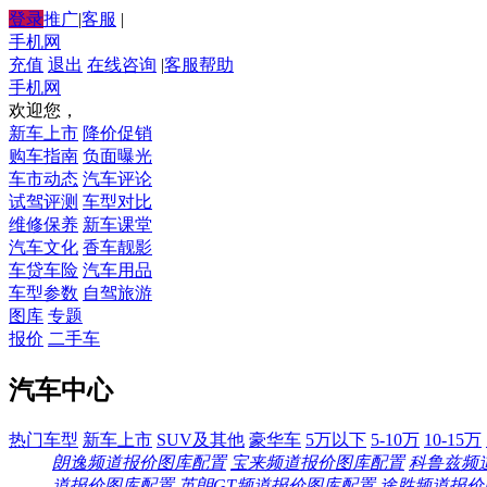
登录
推广
|
客服
|
手机网
充值
退出
在线咨询
|
客服帮助
手机网
欢迎您，
新车上市
降价促销
购车指南
负面曝光
车市动态
汽车评论
试驾评测
车型对比
维修保养
新车课堂
汽车文化
香车靓影
车贷车险
汽车用品
车型参数
自驾旅游
图库
专题
报价
二手车
汽车中心
热门车型
新车上市
SUV及其他
豪华车
5万以下
5-10万
10-15万
朗逸频道
报价
图库
配置
宝来频道
报价
图库
配置
科鲁兹频
道
报价
图库
配置
英朗GT频道
报价
图库
配置
途胜频道
报价