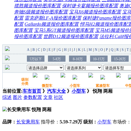
揽胜频道
报价
图库
配置
保时捷卡宴频
报价
图库
配置
奥迪
奔驰S级频道
报价
图库
配置
宝马X6频道
报价
图库
配置
宝马
配置
雷克萨斯LF-A
报价
图库
配置
保时捷Paname
报价
图库
配置
Gallardo频道
报价
图库
配置
悍马H2频道
报价
图库
配
图库
配置
宝马5系GT频道
报价
图库
配置
宝马M5频道
报价
报价
图库
配置
世爵D12频道
报价
图库
配置
法拉利 Calif
报
当前位置:
车市首页
》
汽车大全
》
小型车
》 悦翔 两厢
综述
图片
参数配置
文章
社区
悦翔 两厢
品牌：
长安乘用车
指导价：
5.59-7.29万
级别：
小型车
市场价