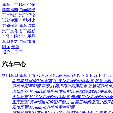
新车上市
降价促销
购车指南
负面曝光
车市动态
汽车评论
试驾评测
车型对比
维修保养
新车课堂
汽车文化
香车靓影
车贷车险
汽车用品
车型参数
自驾旅游
图库
专题
报价
二手车
汽车中心
热门车型
新车上市
SUV及其他
豪华车
5万以下
5-10万
10-15万
朗逸频道
报价
图库
配置
宝来频道
报价
图库
配置
科鲁兹频
道
报价
图库
配置
英朗GT频道
报价
图库
配置
途胜频道
报价
图库
配置
Mazda3频道
报价
图库
配置
思域频道
报价
图库
配
图库
配置
MG6频道
报价
图库
配置
奔腾B70频道
报价
图库
图库
配置
翼神频道
报价
图库
配置
世嘉三厢频道
报价
图库
图库
配置
Mazda5频道
报价
图库
配置
雄狮频道
报价
图库
配置
小超人频道
报价
图库
配置
探索者