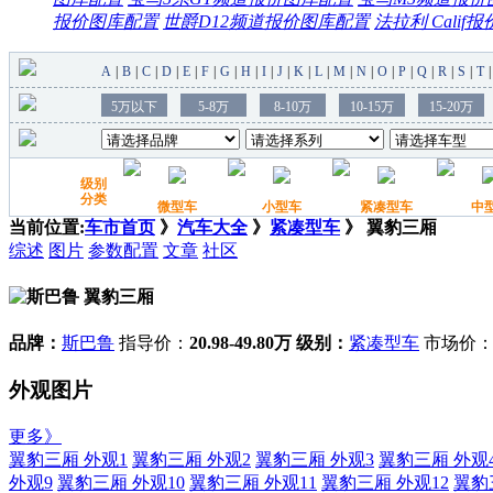
报价
图库
配置
世爵D12频道
报价
图库
配置
法拉利 Calif
报
当前位置:
车市首页
》
汽车大全
》
紧凑型车
》 翼豹三厢
综述
图片
参数配置
文章
社区
翼豹三厢
品牌：
斯巴鲁
指导价：
20.98-49.80万
级别：
紧凑型车
市场价
外观图片
更多》
翼豹三厢 外观1
翼豹三厢 外观2
翼豹三厢 外观3
翼豹三厢 外观
外观9
翼豹三厢 外观10
翼豹三厢 外观11
翼豹三厢 外观12
翼豹