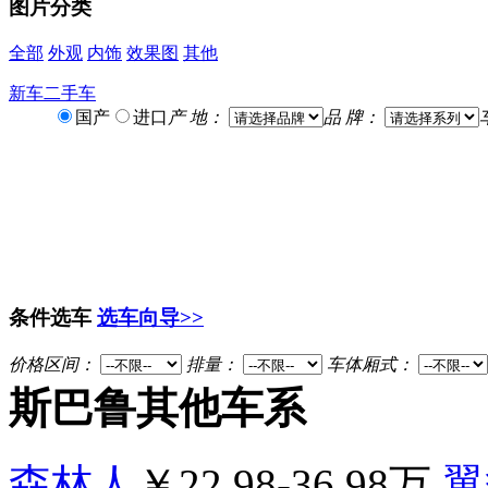
图片分类
全部
外观
内饰
效果图
其他
新车
二手车
国产
进口
产 地：
品 牌：
条件选车
选车向导>>
价格区间：
排量：
车体厢式：
斯巴鲁其他车系
森林人
￥22.98-36.98万
翼