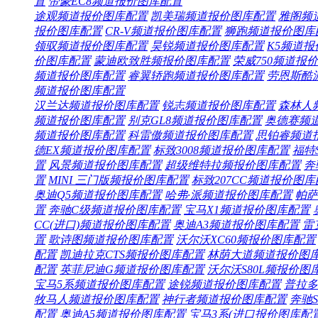
置
帝豪EC8频道
报价
图库
配置
途观频道
报价
图库
配置
凯美瑞频道
报价
图库
配置
雅阁频
报价
图库
配置
CR-V频道
报价
图库
配置
狮跑频道
报价
图库
领驭频道
报价
图库
配置
昊锐频道
报价
图库
配置
K5频道
报
价
图库
配置
蒙迪欧致胜频
报价
图库
配置
荣威750频道
报价
频道
报价
图库
配置
睿翼轿跑频道
报价
图库
配置
劳恩斯酷
频道
报价
图库
配置
汉兰达频道
报价
图库
配置
锐志频道
报价
图库
配置
森林人
频道
报价
图库
配置
别克GL8频道
报价
图库
配置
奥德赛频
频道
报价
图库
配置
科雷傲频道
报价
图库
配置
思铂睿频道
德EX频道
报价
图库
配置
标致3008频道
报价
图库
配置
福特
置
风景频道
报价
图库
配置
超级维特拉频
报价
图库
配置
奔
置
MINI 三门版频
报价
图库
配置
标致207CC频道
报价
图库
奥迪Q5频道
报价
图库
配置
哈弗·派频道
报价
图库
配置
帕萨
置
奔驰C级频道
报价
图库
配置
宝马X1频道
报价
图库
配置
CC(进口)频道
报价
图库
配置
奥迪A3频道
报价
图库
配置
雷
置
歌诗图频道
报价
图库
配置
沃尔沃XC60频
报价
图库
配置
配置
凯迪拉克CTS频
报价
图库
配置
林荫大道频道
报价
图
配置
英菲尼迪G频道
报价
图库
配置
沃尔沃S80L频
报价
图
宝马5系频道
报价
图库
配置
途锐频道
报价
图库
配置
普拉多
牧马人频道
报价
图库
配置
神行者频道
报价
图库
配置
奔驰S
配置
奥迪A5频道
报价
图库
配置
宝马3系(进口
报价
图库
配