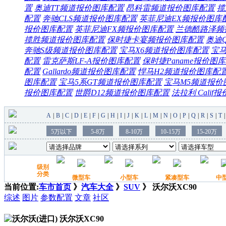
置
奥迪TT频道
报价
图库
配置
昂科雷频道
报价
图库
配置
揽
配置
奔驰CLS频道
报价
图库
配置
英菲尼迪EX频
报价
图库
报价
图库
配置
英菲尼迪FX频
报价
图库
配置
兰德酷路泽频
揽胜频道
报价
图库
配置
保时捷卡宴频
报价
图库
配置
奥迪
奔驰S级频道
报价
图库
配置
宝马X6频道
报价
图库
配置
宝马
配置
雷克萨斯LF-A
报价
图库
配置
保时捷Paname
报价
图库
配置
Gallardo频道
报价
图库
配置
悍马H2频道
报价
图库
配
图库
配置
宝马5系GT频道
报价
图库
配置
宝马M5频道
报价
报价
图库
配置
世爵D12频道
报价
图库
配置
法拉利 Calif
报
当前位置:
车市首页
》
汽车大全
》
SUV
》 沃尔沃XC90
综述
图片
参数配置
文章
社区
沃尔沃XC90