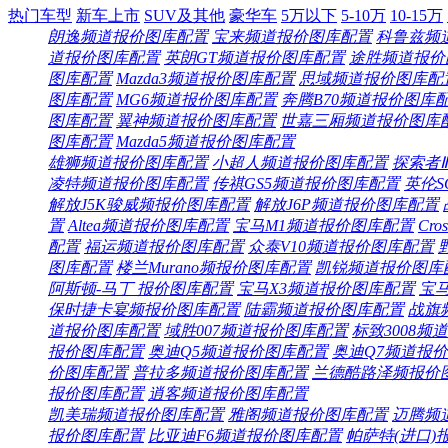
热门车型
新车上市
SUV及其他
豪华车
5万以下
5-10万
10-15万
朗逸频道
报价
图库
配置
宝来频道
报价
图库
配置
科鲁兹频
道
报价
图库
配置
英朗GT频道
报价
图库
配置
途胜频道
报价
图库
配置
Mazda3频道
报价
图库
配置
思域频道
报价
图库
配
图库
配置
MG6频道
报价
图库
配置
奔腾B70频道
报价
图库
图库
配置
翼神频道
报价
图库
配置
世嘉三厢频道
报价
图库
图库
配置
Mazda5频道
报价
图库
配置
雄狮频道
报价
图库
配置
小超人频道
报价
图库
配置
探索者
凌特频道
报价
图库
配置
传祺GS5频道
报价
图库
配置
英伦S
解放J5K骏威频
报价
图库
配置
解放J6P频道
报价
图库
配置
置
Altea频道
报价
图库
配置
宝马M1频道
报价
图库
配置
Cro
配置
福运频道
报价
图库
配置
众泰V10频道
报价
图库
配置
图库
配置
楼兰Murano频
报价
图库
配置
凯锐频道
报价
图库
阿斯顿-马丁
报价
图库
配置
宝马X3频道
报价
图库
配置
宝马
保时捷卡宴频
报价
图库
配置
陆霸频道
报价
图库
配置
战旗
道
报价
图库
配置
域胜007频道
报价
图库
配置
标致3008频道
报价
图库
配置
奥迪Q5频道
报价
图库
配置
奥迪Q7频道
报价
价
图库
配置
普拉多频道
报价
图库
配置
兰德酷路泽频
报价
报价
图库
配置
逍客频道
报价
图库
配置
凯美瑞频道
报价
图库
配置
雅阁频道
报价
图库
配置
迈腾频
报价
图库
配置
比亚迪F6频道
报价
图库
配置
帕萨特(进口)