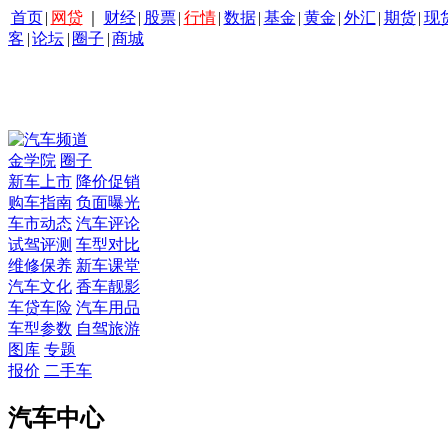
首页
|
网贷
｜
财经
|
股票
|
行情
|
数据
|
基金
|
黄金
|
外汇
|
期货
|
现
客
|
论坛
|
圈子
|
商城
金学院
圈子
新车上市
降价促销
购车指南
负面曝光
车市动态
汽车评论
试驾评测
车型对比
维修保养
新车课堂
汽车文化
香车靓影
车贷车险
汽车用品
车型参数
自驾旅游
图库
专题
报价
二手车
汽车中心