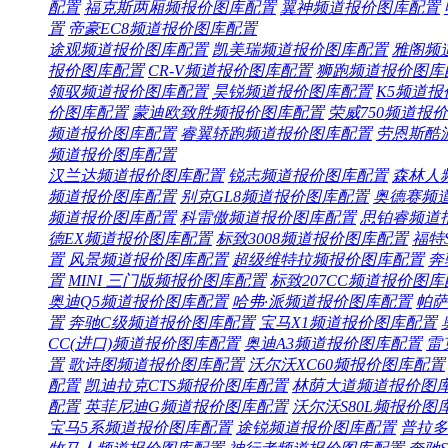
配置
福克斯两厢频
报价
图库
配置
翼神频道
报价
图库
配置
置
帝豪EC8频道
报价
图库
配置
途观频道
报价
图库
配置
凯美瑞频道
报价
图库
配置
雅阁频
报价
图库
配置
CR-V频道
报价
图库
配置
狮跑频道
报价
图库
领驭频道
报价
图库
配置
昊锐频道
报价
图库
配置
K5频道
报
价
图库
配置
蒙迪欧致胜频
报价
图库
配置
荣威750频道
报价
频道
报价
图库
配置
睿翼轿跑频道
报价
图库
配置
劳恩斯酷
频道
报价
图库
配置
汉兰达频道
报价
图库
配置
锐志频道
报价
图库
配置
森林人
频道
报价
图库
配置
别克GL8频道
报价
图库
配置
奥德赛频
频道
报价
图库
配置
科雷傲频道
报价
图库
配置
思铂睿频道
德EX频道
报价
图库
配置
标致3008频道
报价
图库
配置
福特
置
风景频道
报价
图库
配置
超级维特拉频
报价
图库
配置
奔
置
MINI 三门版频
报价
图库
配置
标致207CC频道
报价
图库
奥迪Q5频道
报价
图库
配置
哈弗·派频道
报价
图库
配置
帕萨
置
奔驰C级频道
报价
图库
配置
宝马X1频道
报价
图库
配置
CC(进口)频道
报价
图库
配置
奥迪A3频道
报价
图库
配置
雷
置
歌诗图频道
报价
图库
配置
沃尔沃XC60频
报价
图库
配置
配置
凯迪拉克CTS频
报价
图库
配置
林荫大道频道
报价
图
配置
英菲尼迪G频道
报价
图库
配置
沃尔沃S80L频
报价
图
宝马5系频道
报价
图库
配置
途锐频道
报价
图库
配置
普拉多