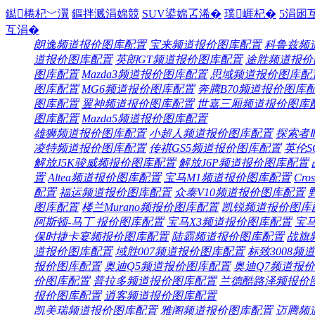
鐑棬杞﹀瀷
鏂拌溅涓婂競
SUV鍙婂叾浠�
璞崕杞�
5涓囦
互涓�
朗逸频道
报价
图库
配置
宝来频道
报价
图库
配置
科鲁兹频
道
报价
图库
配置
英朗GT频道
报价
图库
配置
途胜频道
报价
图库
配置
Mazda3频道
报价
图库
配置
思域频道
报价
图库
配
图库
配置
MG6频道
报价
图库
配置
奔腾B70频道
报价
图库
图库
配置
翼神频道
报价
图库
配置
世嘉三厢频道
报价
图库
图库
配置
Mazda5频道
报价
图库
配置
雄狮频道
报价
图库
配置
小超人频道
报价
图库
配置
探索者
凌特频道
报价
图库
配置
传祺GS5频道
报价
图库
配置
英伦S
解放J5K骏威频
报价
图库
配置
解放J6P频道
报价
图库
配置
置
Altea频道
报价
图库
配置
宝马M1频道
报价
图库
配置
Cro
配置
福运频道
报价
图库
配置
众泰V10频道
报价
图库
配置
图库
配置
楼兰Murano频
报价
图库
配置
凯锐频道
报价
图库
阿斯顿-马丁
报价
图库
配置
宝马X3频道
报价
图库
配置
宝马
保时捷卡宴频
报价
图库
配置
陆霸频道
报价
图库
配置
战旗
道
报价
图库
配置
域胜007频道
报价
图库
配置
标致3008频道
报价
图库
配置
奥迪Q5频道
报价
图库
配置
奥迪Q7频道
报价
价
图库
配置
普拉多频道
报价
图库
配置
兰德酷路泽频
报价
报价
图库
配置
逍客频道
报价
图库
配置
凯美瑞频道
报价
图库
配置
雅阁频道
报价
图库
配置
迈腾频