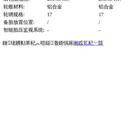
轮毂材料:
铝合金
铝合金
轮辋规格:
17
17
备胎放置位置:
/
/
智能胎压监视系统:
-
-
鏈珯鐨勬苯杞︽暟鎹潵婧愪簬
缃戜笂杞﹀競