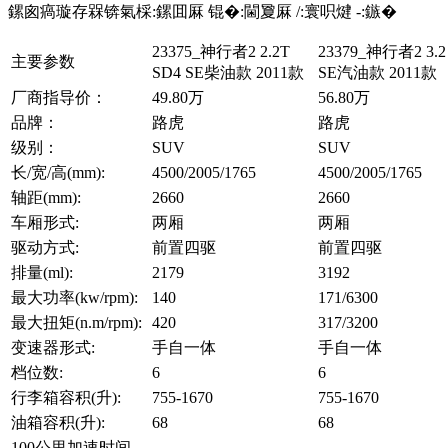
鏍囪瘑璇存槑锛氣棌:鏍囬厤 锟�:閫夐厤 /:寰呮煡 -:鏃�
23375_神行者2 2.2T
23379_神行者2 3.2 
主要参数
SD4 SE柴油款 2011款
SE汽油款 2011款
厂商指导价：
49.80万
56.80万
品牌：
路虎
路虎
级别：
SUV
SUV
长/宽/高(mm):
4500/2005/1765
4500/2005/1765
轴距(mm):
2660
2660
车厢形式:
两厢
两厢
驱动方式:
前置四驱
前置四驱
排量(ml):
2179
3192
最大功率(kw/rpm):
140
171/6300
最大扭矩(n.m/rpm):
420
317/3200
变速器形式:
手自一体
手自一体
档位数:
6
6
行李箱容积(升):
755-1670
755-1670
油箱容积(升):
68
68
100公里加速时间