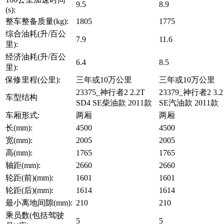
9.5
8.9
(s):
整车整备质量(kg):
1805
1775
综合油耗(升/百公
7.9
11.6
里):
经济油耗(升/百公
6.4
8.5
里):
保修里程(公里):
三年或10万公里
三年或10万公里
23375_神行者2 2.2T
23379_神行者2 3.2 
车型结构
SD4 SE柴油款 2011款
SE汽油款 2011款
车厢形式:
两厢
两厢
长(mm):
4500
4500
宽(mm):
2005
2005
高(mm):
1765
1765
轴距(mm):
2660
2660
轮距(前)(mm):
1601
1601
轮距(后)(mm):
1614
1614
最小离地间隙(mm):
210
210
乘员数(包括驾驶
5
5