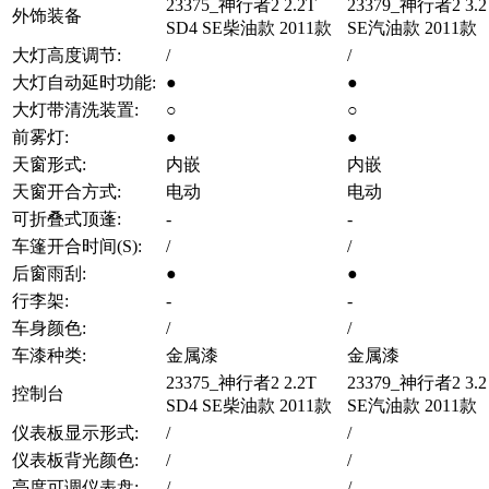
23375_神行者2 2.2T
23379_神行者2 3.2 
外饰装备
SD4 SE柴油款 2011款
SE汽油款 2011款
大灯高度调节:
/
/
大灯自动延时功能:
●
●
大灯带清洗装置:
○
○
前雾灯:
●
●
天窗形式:
内嵌
内嵌
天窗开合方式:
电动
电动
可折叠式顶蓬:
-
-
车篷开合时间(S):
/
/
后窗雨刮:
●
●
行李架:
-
-
车身颜色:
/
/
车漆种类:
金属漆
金属漆
23375_神行者2 2.2T
23379_神行者2 3.2 
控制台
SD4 SE柴油款 2011款
SE汽油款 2011款
仪表板显示形式:
/
/
仪表板背光颜色:
/
/
亮度可调仪表盘:
/
/