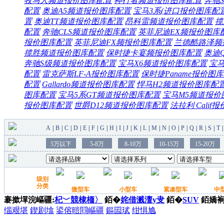
牧马人频道
报价
图库
配置
神行者频道
报价
图库
配置
奔驰S
配置
奥迪A5频道
报价
图库
配置
宝马3系(进口
报价
图库
配
置
奥迪TT频道
报价
图库
配置
昂科雷频道
报价
图库
配置
揽
配置
奔驰CLS频道
报价
图库
配置
英菲尼迪EX频
报价
图库
报价
图库
配置
英菲尼迪FX频
报价
图库
配置
兰德酷路泽频
揽胜频道
报价
图库
配置
保时捷卡宴频
报价
图库
配置
奥迪
奔驰S级频道
报价
图库
配置
宝马X6频道
报价
图库
配置
宝马
配置
雷克萨斯LF-A
报价
图库
配置
保时捷Paname
报价
图库
配置
Gallardo频道
报价
图库
配置
悍马H2频道
报价
图库
配
图库
配置
宝马5系GT频道
报价
图库
配置
宝马M5频道
报价
报价
图库
配置
世爵D12频道
报价
图库
配置
法拉利 Calif
报
褰撳墠浣嶇疆:
杞﹀競棣栭〉
銆�
姹借溅澶у叏
銆�
SUV
銆嬌
缁艰堪
鍥剧墖
鍙傛暟閰嶇疆
鏂囩珷
绀惧尯