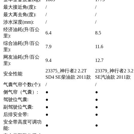
最大接近角(度):
/
/
最大离去角(度):
/
/
涉水深度(mm):
/
/
经济油耗(升/百公
6.4
8.5
里):
综合油耗(升/百公
7.9
11.6
里):
网友油耗(升/百公
9.4
12.7
里):
23375_神行者2 2.2T
23379_神行者2 3.2 
安全性能
SD4 SE柴油款 2011款
SE汽油款 2011款
气囊气帘个数(个):
/
/
侧气帘（气囊）:
●
●
驾驶位气囊:
●
●
副驾驶位气囊:
●
●
后排安全带:
●
●
安全带高度可调功
●
●
能: