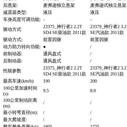
后悬架:
麦弗逊独立悬架
麦弗逊式独立悬架
减震器类型:
液压
液压
车身高度可调功能:
-
-
23375_神行者2 2.2T
23379_神行者2 3.2 
驱动方式
SD4 SE柴油款 2011款
SE汽油款 2011款
驱动方式:
前置四驱
前置四驱
动力助力转向功能:
●
/
前制动器:
通风盘式
/
后制动器:
通风盘式
/
23375_神行者2 2.2T
23379_神行者2 3.2 
性能参数
SD4 SE柴油款 2011款
SE汽油款 2011款
最高车速(km/h):
190
200
100公里加速时间
9.5
8.9
(s):
100公里制动距离
/
/
(m):
最小转弯直径(m):
/
/
最大爬坡度:
/
/
整车整备质量(kg):
1805
1775