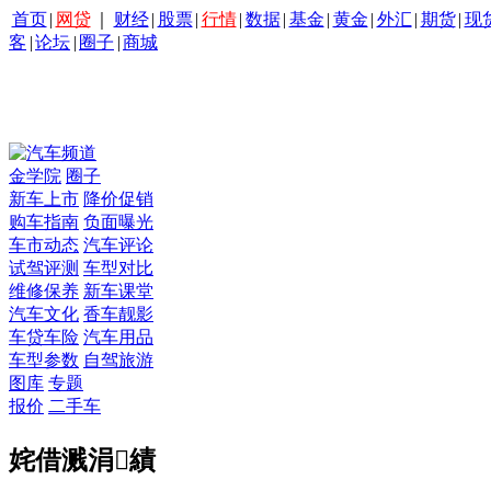
首页
|
网贷
｜
财经
|
股票
|
行情
|
数据
|
基金
|
黄金
|
外汇
|
期货
|
现
客
|
论坛
|
圈子
|
商城
金学院
圈子
新车上市
降价促销
购车指南
负面曝光
车市动态
汽车评论
试驾评测
车型对比
维修保养
新车课堂
汽车文化
香车靓影
车贷车险
汽车用品
车型参数
自驾旅游
图库
专题
报价
二手车
姹借溅涓績