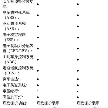
安全带预警收紧功
●
●
能:
刹车防抱死系统
●
●
（ABS）:
驱动防滑系统
●
●
（ASR）:
电子稳定程序
●
●
（ESP）:
电子制动力分配装
●
●
置（EBD/EBV）:
主动车身控制系统
●
●
（ABC）:
定速巡航控制系统
●
●
（CCS）:
倒车雷达:
●
●
电子防盗系统:
●
●
零压续行:
/
-
高位刹车灯:
●
●
底盘保护功能:
底盘保护装甲
底盘保护装甲