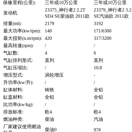
保修里程(公里):
三年或10万公里
三年或10万公里
23375_神行者2 2.2T
23379_神行者2 3.2 
发动机
SD4 SE柴油款 2011款
SE汽油款 2011款
排量(ml):
2179
3192
最大功率(kw/rpm):
140
171/6300
最大扭矩(n.m/rpm):
420
317/3200
最高转速(rpm):
/
/
气缸数:
4
6
气缸排列形式:
直列
直列
气缸压缩比:
/
10.8
增压型式:
涡轮增压
-
升功率(kw/升):
/
/
缸体材料:
铸铁
全铝
缸盖材料:
全铝
全铝
比功率(kw/kg):
/
/
排放标准:
欧4
欧4
燃油种类:
柴油
汽油
厂家建议使用燃油
柴油0
97#