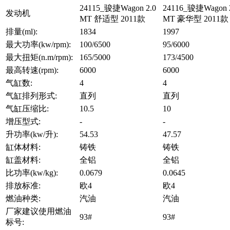
24115_骏捷Wagon 2.0
24116_骏捷Wagon 
发动机
MT 舒适型 2011款
MT 豪华型 2011款
排量(ml):
1834
1997
最大功率(kw/rpm):
100/6500
95/6000
最大扭矩(n.m/rpm):
165/5000
173/4500
最高转速(rpm):
6000
6000
气缸数:
4
4
气缸排列形式:
直列
直列
气缸压缩比:
10.5
10
增压型式:
-
-
升功率(kw/升):
54.53
47.57
缸体材料:
铸铁
铸铁
缸盖材料:
全铝
全铝
比功率(kw/kg):
0.0679
0.0645
排放标准:
欧4
欧4
燃油种类:
汽油
汽油
厂家建议使用燃油
93#
93#
标号: