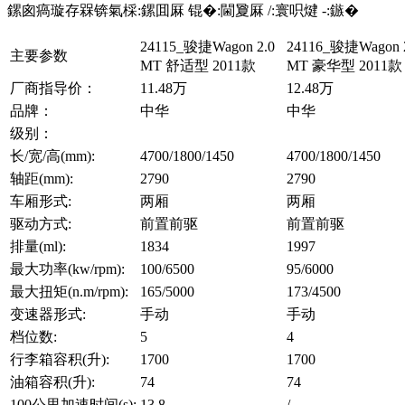
鏍囪瘑璇存槑锛氣棌:鏍囬厤 锟�:閫夐厤 /:寰呮煡 -:鏃�
24115_骏捷Wagon 2.0
24116_骏捷Wagon 
主要参数
MT 舒适型 2011款
MT 豪华型 2011款
厂商指导价：
11.48万
12.48万
品牌：
中华
中华
级别：
长/宽/高(mm):
4700/1800/1450
4700/1800/1450
轴距(mm):
2790
2790
车厢形式:
两厢
两厢
驱动方式:
前置前驱
前置前驱
排量(ml):
1834
1997
最大功率(kw/rpm):
100/6500
95/6000
最大扭矩(n.m/rpm):
165/5000
173/4500
变速器形式:
手动
手动
档位数:
5
4
行李箱容积(升):
1700
1700
油箱容积(升):
74
74
100公里加速时间(s):
13.8
/