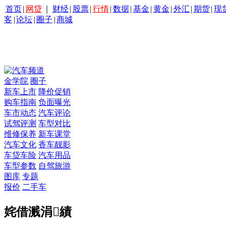
首页
|
网贷
｜
财经
|
股票
|
行情
|
数据
|
基金
|
黄金
|
外汇
|
期货
|
现
客
|
论坛
|
圈子
|
商城
金学院
圈子
新车上市
降价促销
购车指南
负面曝光
车市动态
汽车评论
试驾评测
车型对比
维修保养
新车课堂
汽车文化
香车靓影
车贷车险
汽车用品
车型参数
自驾旅游
图库
专题
报价
二手车
姹借溅涓績