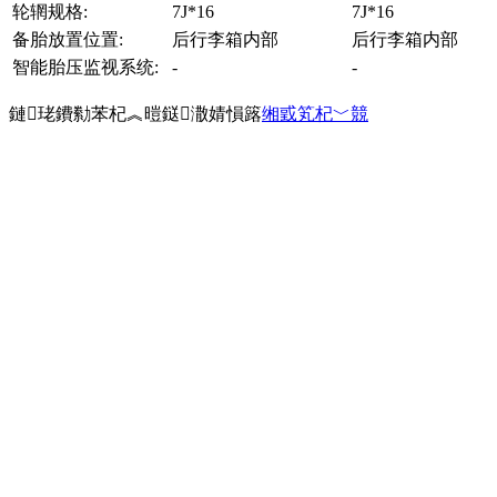
轮辋规格:
7J*16
7J*16
备胎放置位置:
后行李箱内部
后行李箱内部
智能胎压监视系统:
-
-
鏈珯鐨勬苯杞︽暟鎹潵婧愪簬
缃戜笂杞﹀競