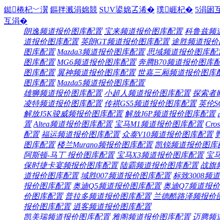
鐑棬杞﹀瀷
鏂拌溅涓婂競
SUV鍙婂叾浠�
璞崕杞�
5涓囦
互涓�
朗逸频道
报价
图库
配置
宝来频道
报价
图库
配置
科鲁兹频
道
报价
图库
配置
英朗GT频道
报价
图库
配置
途胜频道
报价
图库
配置
Mazda3频道
报价
图库
配置
思域频道
报价
图库
配
图库
配置
MG6频道
报价
图库
配置
奔腾B70频道
报价
图库
图库
配置
翼神频道
报价
图库
配置
世嘉三厢频道
报价
图库
图库
配置
Mazda5频道
报价
图库
配置
雄狮频道
报价
图库
配置
小超人频道
报价
图库
配置
探索者
凌特频道
报价
图库
配置
传祺GS5频道
报价
图库
配置
英伦S
解放J5K骏威频
报价
图库
配置
解放J6P频道
报价
图库
配置
置
Altea频道
报价
图库
配置
宝马M1频道
报价
图库
配置
Cro
配置
福运频道
报价
图库
配置
众泰V10频道
报价
图库
配置
图库
配置
楼兰Murano频
报价
图库
配置
凯锐频道
报价
图库
阿斯顿-马丁
报价
图库
配置
宝马X3频道
报价
图库
配置
宝马
保时捷卡宴频
报价
图库
配置
陆霸频道
报价
图库
配置
战旗
道
报价
图库
配置
域胜007频道
报价
图库
配置
标致3008频道
报价
图库
配置
奥迪Q5频道
报价
图库
配置
奥迪Q7频道
报价
价
图库
配置
普拉多频道
报价
图库
配置
兰德酷路泽频
报价
报价
图库
配置
逍客频道
报价
图库
配置
凯美瑞频道
报价
图库
配置
雅阁频道
报价
图库
配置
迈腾频