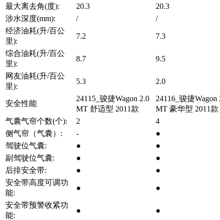
最大离去角(度):
20.3
20.3
涉水深度(mm):
/
/
经济油耗(升/百公
7.2
7.3
里):
综合油耗(升/百公
8.7
9.5
里):
网友油耗(升/百公
5.3
2.0
里):
24115_骏捷Wagon 2.0
24116_骏捷Wagon 
安全性能
MT 舒适型 2011款
MT 豪华型 2011款
气囊气帘个数(个):
2
4
侧气帘（气囊）:
-
●
驾驶位气囊:
●
●
副驾驶位气囊:
●
●
后排安全带:
●
●
安全带高度可调功
●
●
能:
安全带预警收紧功
●
●
能: