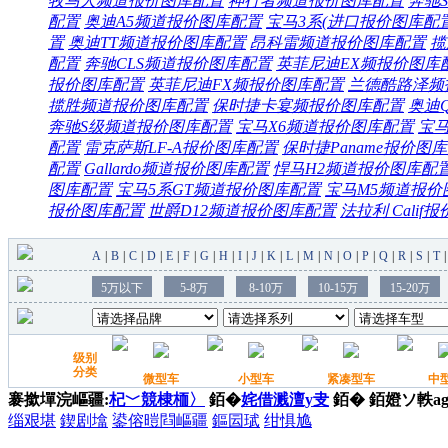
牧马人频道
报价
图库
配置
神行者频道
报价
图库
配置
奔驰S
配置
奥迪A5频道
报价
图库
配置
宝马3系(进口
报价
图库
配
置
奥迪TT频道
报价
图库
配置
昂科雷频道
报价
图库
配置
揽
配置
奔驰CLS频道
报价
图库
配置
英菲尼迪EX频
报价
图库
报价
图库
配置
英菲尼迪FX频
报价
图库
配置
兰德酷路泽频
揽胜频道
报价
图库
配置
保时捷卡宴频
报价
图库
配置
奥迪
奔驰S级频道
报价
图库
配置
宝马X6频道
报价
图库
配置
宝马
配置
雷克萨斯LF-A
报价
图库
配置
保时捷Paname
报价
图库
配置
Gallardo频道
报价
图库
配置
悍马H2频道
报价
图库
配
图库
配置
宝马5系GT频道
报价
图库
配置
宝马M5频道
报价
报价
图库
配置
世爵D12频道
报价
图库
配置
法拉利 Calif
报
褰撳墠浣嶇疆:
杞﹀競棣栭〉
銆�
姹借溅澶у叏
銆�
銆嬁ソ軼ag
缁艰堪
鍥剧墖
鍙傛暟閰嶇疆
鏂囩珷
绀惧尯