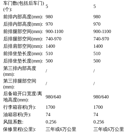
车门数(包括后车门)
5
5
(个):
前排内部高度(mm):
980
980
后排内部高度(mm):
970
970
前排腿部空间(mm):
900-1100
900-1100
后排腿部空间(mm):
740-970
740-970
后排肩部空间(mm):
1400
1400
前排坐垫长度(mm):
510
510
后排坐垫长度(mm):
500
500
第三排内部高度
/
/
(mm):
第三排腿部空间
/
/
(mm):
后备箱开口宽度/离
980/640
980/640
地高度(mm):
行李箱容积(升):
1700
1700
油箱容积(升):
74
74
风阻系数:
0.256
0.256
保修里程(公里):
三年或6万公里
三年或6万公里