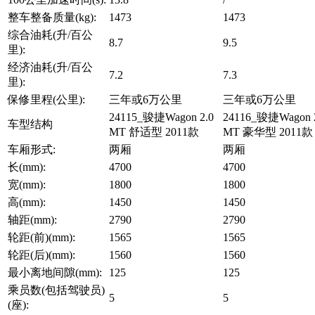
整车整备质量(kg):
1473
1473
综合油耗(升/百公
8.7
9.5
里):
经济油耗(升/百公
7.2
7.3
里):
保修里程(公里):
三年或6万公里
三年或6万公里
24115_骏捷Wagon 2.0
24116_骏捷Wagon 
车型结构
MT 舒适型 2011款
MT 豪华型 2011款
车厢形式:
两厢
两厢
长(mm):
4700
4700
宽(mm):
1800
1800
高(mm):
1450
1450
轴距(mm):
2790
2790
轮距(前)(mm):
1565
1565
轮距(后)(mm):
1560
1560
最小离地间隙(mm):
125
125
乘员数(包括驾驶员)
5
5
(座):