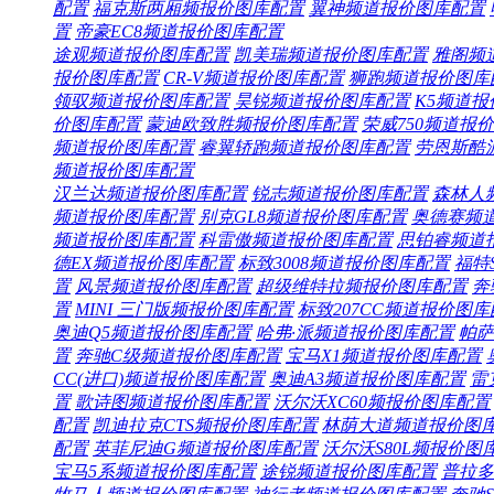
配置
福克斯两厢频
报价
图库
配置
翼神频道
报价
图库
配置
置
帝豪EC8频道
报价
图库
配置
途观频道
报价
图库
配置
凯美瑞频道
报价
图库
配置
雅阁频
报价
图库
配置
CR-V频道
报价
图库
配置
狮跑频道
报价
图库
领驭频道
报价
图库
配置
昊锐频道
报价
图库
配置
K5频道
报
价
图库
配置
蒙迪欧致胜频
报价
图库
配置
荣威750频道
报价
频道
报价
图库
配置
睿翼轿跑频道
报价
图库
配置
劳恩斯酷
频道
报价
图库
配置
汉兰达频道
报价
图库
配置
锐志频道
报价
图库
配置
森林人
频道
报价
图库
配置
别克GL8频道
报价
图库
配置
奥德赛频
频道
报价
图库
配置
科雷傲频道
报价
图库
配置
思铂睿频道
德EX频道
报价
图库
配置
标致3008频道
报价
图库
配置
福特
置
风景频道
报价
图库
配置
超级维特拉频
报价
图库
配置
奔
置
MINI 三门版频
报价
图库
配置
标致207CC频道
报价
图库
奥迪Q5频道
报价
图库
配置
哈弗·派频道
报价
图库
配置
帕萨
置
奔驰C级频道
报价
图库
配置
宝马X1频道
报价
图库
配置
CC(进口)频道
报价
图库
配置
奥迪A3频道
报价
图库
配置
雷
置
歌诗图频道
报价
图库
配置
沃尔沃XC60频
报价
图库
配置
配置
凯迪拉克CTS频
报价
图库
配置
林荫大道频道
报价
图
配置
英菲尼迪G频道
报价
图库
配置
沃尔沃S80L频
报价
图
宝马5系频道
报价
图库
配置
途锐频道
报价
图库
配置
普拉多